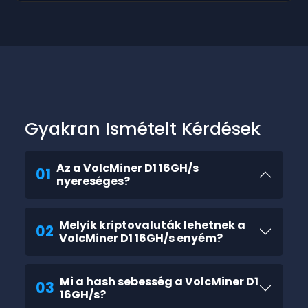
Gyakran Ismételt Kérdések
Az a VolcMiner D1 16GH/s
01
nyereséges?
Melyik kriptovaluták lehetnek a
02
VolcMiner D1 16GH/s enyém?
Mi a hash sebesség a VolcMiner D1
03
16GH/s?