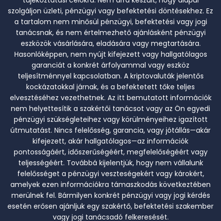
tájékoztatási célokra. Nem arra készült, hogy alapul
szolgáljon üzleti, pénzügyi vagy befektetési döntésekhez. Ez
a tartalom nem minősül pénzügyi, befektetési vagy jogi
tanácsnak, és nem értelmezhető ajánlásként pénzügyi
eszközök vásárlására, eladására vagy megtartására.
Hasonlóképpen, nem nyújt kifejezett vagy hallgatólagos
garanciát a konkrét árfolyammal vagy eszköz
teljesítménnyel kapcsolatban. A kriptovaluták jelentős
kockázatokkal járnak, és a befektetett tőke teljes
elvesztéséhez vezethetnek. Az itt bemutatott információk
nem helyettesítik a szakértői tanácsot vagy az Ön egyedi
pénzügyi szükségleteihez vagy körülményeihez igazított
útmutatást. Nincs felelősség, garancia, vagy jótállás—akár
kifejezett, akár hallgatólagos—az információk
pontosságáért, időszerűségéért, megfelelőségéért vagy
teljességéért. Továbbá kijelentjük, hogy nem vállalunk
felelősséget a pénzügyi veszteségekért vagy károkért,
amelyek ezen információkra támaszkodás következtében
merülnek fel. Bármilyen konkrét pénzügyi vagy jogi kérdés
esetén erősen ajánljuk egy szakértő, befektetési szakember
vagy jogi tanácsadó felkeresését.