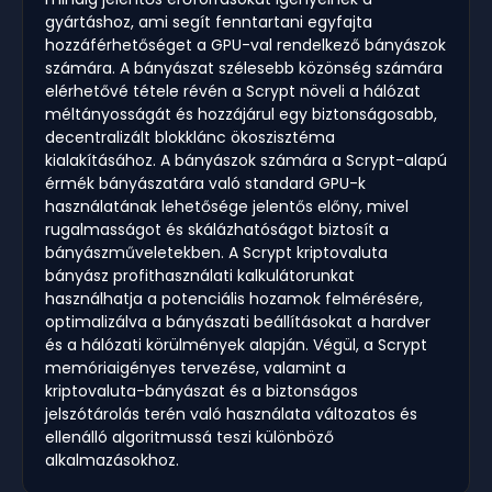
gyártáshoz, ami segít fenntartani egyfajta
hozzáférhetőséget a GPU-val rendelkező bányászok
számára. A bányászat szélesebb közönség számára
elérhetővé tétele révén a Scrypt növeli a hálózat
méltányosságát és hozzájárul egy biztonságosabb,
decentralizált blokklánc ökoszisztéma
kialakításához. A bányászok számára a Scrypt-alapú
érmék bányászatára való standard GPU-k
használatának lehetősége jelentős előny, mivel
rugalmasságot és skálázhatóságot biztosít a
bányászműveletekben. A Scrypt kriptovaluta
bányász profithasználati kalkulátorunkat
használhatja a potenciális hozamok felmérésére,
optimalizálva a bányászati beállításokat a hardver
és a hálózati körülmények alapján. Végül, a Scrypt
memóriaigényes tervezése, valamint a
kriptovaluta-bányászat és a biztonságos
jelszótárolás terén való használata változatos és
ellenálló algoritmussá teszi különböző
alkalmazásokhoz.