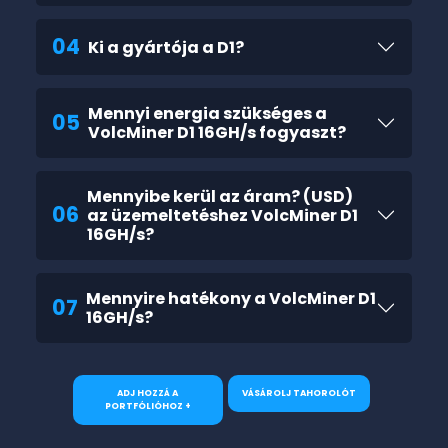
04
Ki a gyártója a D1?
Mennyi energia szükséges a
05
VolcMiner D1 16GH/s fogyaszt?
Mennyibe kerül az áram? (USD)
06
az üzemeltetéshez VolcMiner D1
16GH/s?
Mennyire hatékony a VolcMiner D1
07
16GH/s?
ADJ HOZZÁ A
VÁSÁROLJ TAHOROLÓT
PORTFÓLIÓHOZ +