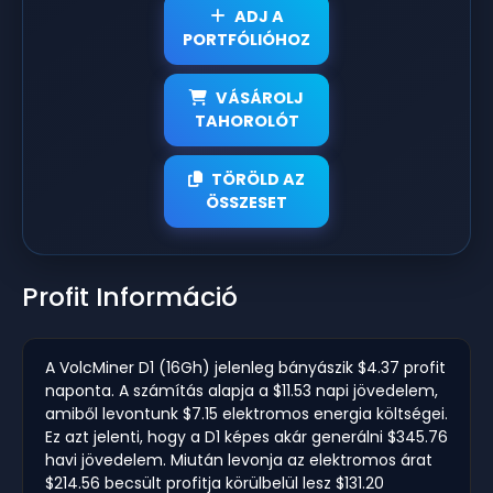
ADJ A
PORTFÓLIÓHOZ
VÁSÁROLJ
TAHOROLÓT
TÖRÖLD AZ
ÖSSZESET
Profit Információ
A VolcMiner D1 (16Gh) jelenleg bányászik $4.37 profit
naponta. A számítás alapja a $11.53 napi jövedelem,
amiből levontunk $7.15 elektromos energia költségei.
Ez azt jelenti, hogy a D1 képes akár generálni $345.76
havi jövedelem. Miután levonja az elektromos árat
$214.56 becsült profitja körülbelül lesz $131.20