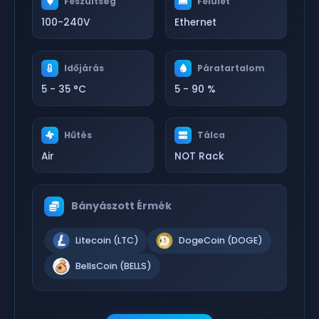
Feszültség
Felület
100-240V
Ethernet
Időjárás
Páratartalom
5 - 35 °C
5 - 90 %
Hűtés
Tálca
Air
NOT Rack
Bányászott Érmék
Litecoin (LTC)
DogeCoin (DOGE)
BellsCoin (BELLS)