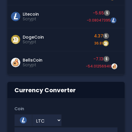
-5.65
$
Litecoin
Scrypt
-0.08047395
4.37
$
DogeCoin
Scrypt
36.81
-7.13
$
BellsCoin
Scrypt
-54.01256940
Currency Converter
Coin