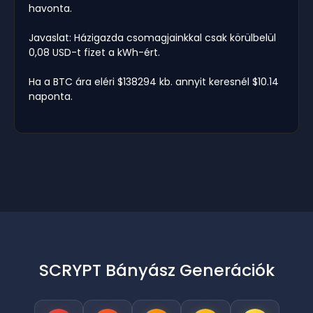
havonta.
Javaslat: Házigazda csomagjainkkal csak körülbelül
0,08 USD-t fizet a kWh-ért.
Ha a BTC ára eléri $138294 kb. annyit keresnél $10.14
naponta.
SCRYPT Bányász Generációk