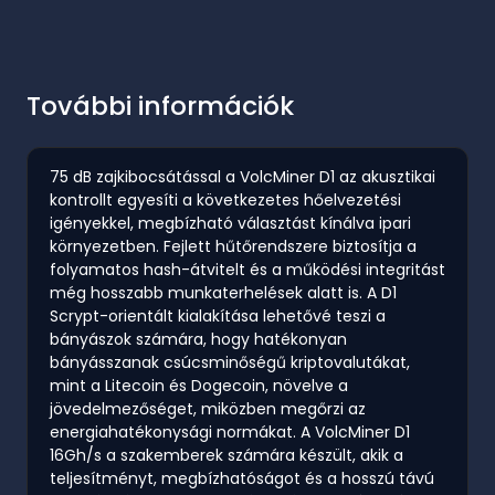
További információk
75 dB zajkibocsátással a VolcMiner D1 az akusztikai
kontrollt egyesíti a következetes hőelvezetési
igényekkel, megbízható választást kínálva ipari
környezetben. Fejlett hűtőrendszere biztosítja a
folyamatos hash-átvitelt és a működési integritást
még hosszabb munkaterhelések alatt is. A D1
Scrypt-orientált kialakítása lehetővé teszi a
bányászok számára, hogy hatékonyan
bányásszanak csúcsminőségű kriptovalutákat,
mint a Litecoin és Dogecoin, növelve a
jövedelmezőséget, miközben megőrzi az
energiahatékonysági normákat. A VolcMiner D1
16Gh/s a szakemberek számára készült, akik a
teljesítményt, megbízhatóságot és a hosszú távú