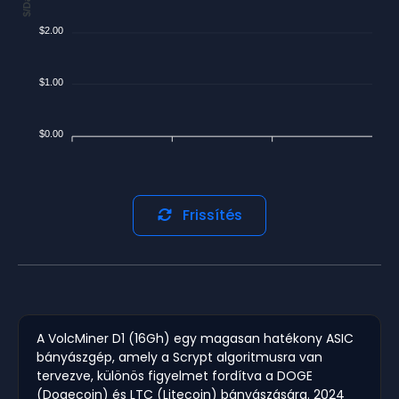
$/Day
$2.00
$1.00
$0.00
Frissítés
A VolcMiner D1 (16Gh) egy magasan hatékony ASIC
bányászgép, amely a Scrypt algoritmusra van
tervezve, különös figyelmet fordítva a DOGE
(Dogecoin) és LTC (Litecoin) bányászására. 2024