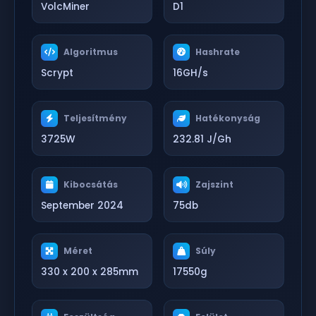
VolcMiner
D1
Algoritmus
Hashrate
Scrypt
16GH/s
Teljesítmény
Hatékonyság
3725W
232.81 J/Gh
Kibocsátás
Zajszint
September 2024
75db
Méret
Súly
330 x 200 x 285mm
17550g