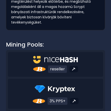
megtérülést helyezik előtérbe, és megbízható
megoldásként áll a magas hozamú Scrypt
bányászati infrastruktúrák rendelkezésére,
amelyek biztosan kívánják bővíteni
tevékenységüket.
Mining Pools:
reseller
3% PPS+