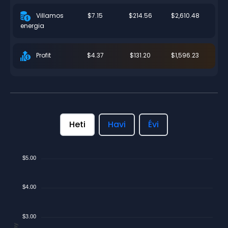
$7.15
$214.56
$2,610.48
Villamos
energia
$4.37
$131.20
$1,596.23
Profit
Heti
Havi
Évi
$5.00
$4.00
$3.00