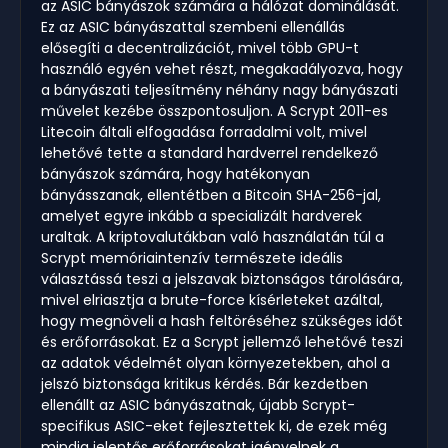
az ASIC bányászok számára a hálózat dominálását.
Ez az ASIC bányászattal szembeni ellenállás
elősegíti a decentralizációt, mivel több GPU-t
használó egyén vehet részt, megakadályozva, hogy
a bányászati teljesítmény néhány nagy bányászati
művelet kezébe összpontosuljon. A Scrypt 2011-es
Litecoin általi elfogadása forradalmi volt, mivel
lehetővé tette a standard hardverrel rendelkező
bányászok számára, hogy hatékonyan
bányásszanak, ellentétben a Bitcoin SHA-256-jal,
amelyet egyre inkább a specializált hardverek
uraltak. A kriptovalutákban való használatán túl a
Scrypt memóriaintenzív természete ideális
választássá teszi a jelszavak biztonságos tárolására,
mivel elriasztja a brute-force kísérleteket azáltal,
hogy megnöveli a hash feltöréséhez szükséges időt
és erőforrásokat. Ez a Scrypt jellemző lehetővé teszi
az adatok védelmét olyan környezetekben, ahol a
jelszó biztonsága kritikus kérdés. Bár kezdetben
ellenállt az ASIC bányászatnak, újabb Scrypt-
specifikus ASIC-eket fejlesztettek ki, de ezek még
mindig jelentős erőforrásokat igényelnek a