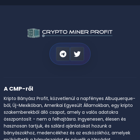
A CMP-ről
Kripto Bányász Profit, közvetlenül a napfényes Albuquerque-
ből, Új-Mexikóban, Amerikai Egyesült Államokban, egy kripto
szakemberekből álló csapat, amely a valós adatokra
összpontosít - nem a felhajtásra. Ingyenesen, élesen és
hasznosan tartjuk, és szilárd ajánlatokat hozunk a
bányászokhoz, medencékhez és az eszközökhöz, amelyek
működtetik a bányászaidat és növelik a tárcádat.