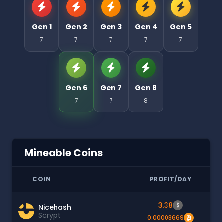
Gen 1
Gen 2
Gen 3
Gen 4
Gen 5
7
7
7
7
7
Gen 6
Gen 7
Gen 8
7
7
8
Mineable Coins
COIN
PROFIT/DAY
3.38
$
Nicehash
Scrypt
0.00003669