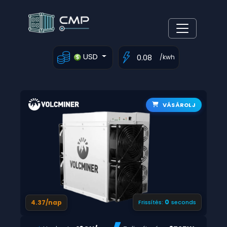
USD
/kwh
VÁSÁROLJ
0
4.37/nap
Frissítés:
seconds