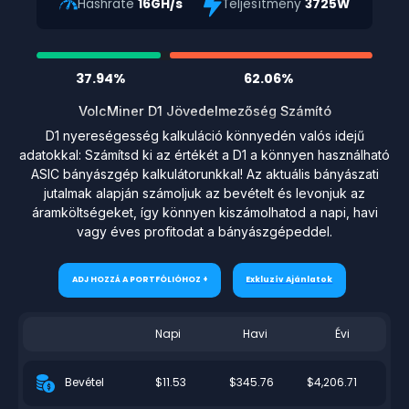
Hashrate
16GH/s
Teljesítmény
3725W
37.94%
62.06%
VolcMiner D1 Jövedelmezőség Számító
D1 nyereségesség kalkuláció könnyedén valós idejű
adatokkal: Számítsd ki az értékét a D1 a könnyen használható
ASIC bányászgép kalkulátorunkkal! Az aktuális bányászati
jutalmak alapján számoljuk az bevételt és levonjuk az
áramköltségeket, így könnyen kiszámolhatod a napi, havi
vagy éves profitodat a bányászgépeddel.
ADJ HOZZÁ A PORTFÓLIÓHOZ +
Exkluzív Ajánlatok
Napi
Havi
Évi
$11.53
$345.76
$4,206.71
Bevétel