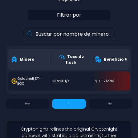
Filtrar por
Tasa de
Minero
Beneficio
⬇️
hash
Goldshell ST-
13.92KH/s
$-0.12/day
BOX
1
Cryptonightr refines the original Cryptonight
concept with strategic adjustments, further