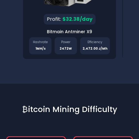
Profit:
$32.38/day
Bitmain Antminer X9
Pinec
Hashrate
Power
Efficiency
Has
1MH/s
2472W
2,472.00 J/Mh
1.
₿itcoin Mining Difficulty