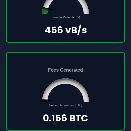
45561691
0
Tamaño Virtual (vB/s)
500000000
456 vB/s
Fees Generated
0.156
0
Tarifas Generadas (BTC)
5
0.156 BTC