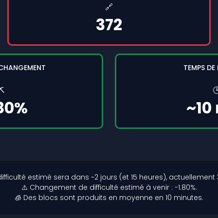
🔗
372
 CHANGEMENT
TEMPS DE
⛏️

.80%
~10
ficulté estimé sera dans ~2 jours (et 15 heures), actuellement 37
⚠️ Changement de difficulté estimé à venir : -1.80%.
🧊 Des blocs sont produits en moyenne en 10 minutes.