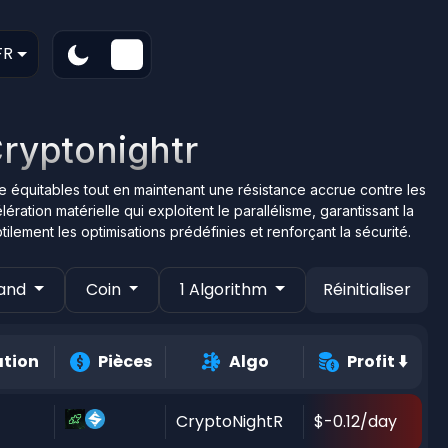
FR
Cryptonightr
e équitables tout en maintenant une résistance accrue contre les
ation matérielle qui exploitent le parallélisme, garantissant la
tilement les optimisations prédéfinies et renforçant la sécurité.
and
Coin
1 Algorithm
Réinitialiser
ation
Pièces
Algo
Profit
⬇️
CryptoNightR
$-0.12/day