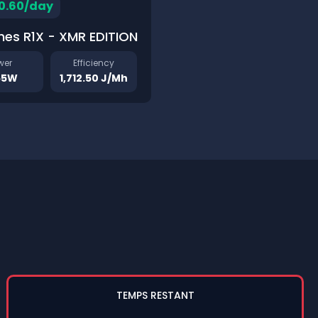
0.60/day
hes R1X - XMR EDITION
wer
Efficiency
55W
1,712.50 J/Mh
TEMPS RESTANT