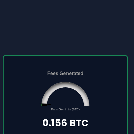
Fees Generated
0.156
0
Frais Générés (BTC)
5
0.156 BTC