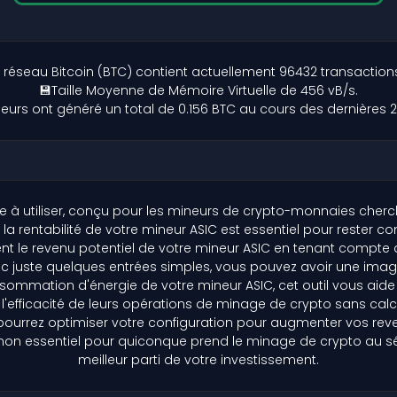
réseau Bitcoin (BTC) contient actuellement 96432 transaction
💾Taille Moyenne de Mémoire Virtuelle de 456 vB/s.
neurs ont généré un total de 0.156 BTC au cours des dernières 2
acile à utiliser, conçu pour les mineurs de crypto-monnaies che
rentabilité de votre mineur ASIC est essentiel pour rester c
 le revenu potentiel de votre mineur ASIC en tenant compte d'él
ec juste quelques entrées simples, vous pouvez avoir une imag
mmation d'énergie de votre mineur ASIC, cet outil vous aide à
uivre l'efficacité de leurs opérations de minage de crypto sans c
s pourrez optimiser votre configuration pour augmenter vos re
non essentiel pour quiconque prend le minage de crypto au série
meilleur parti de votre investissement.