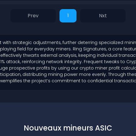
1
t with strategic adjustments, further deterring specialized min
ying field for everyday miners. Ring Signatures, a core featur
 effectively thwarts external analysis, keeping individual tran
attack, reinforcing network integrity. Frequent tweaks to Cr
ge prospective profits by using our crypto miner profit calculat
ticipation, distributing mining power more evenly. Through th
 exemplifies the project’s commitment to confidential transacti
Nouveaux mineurs ASIC