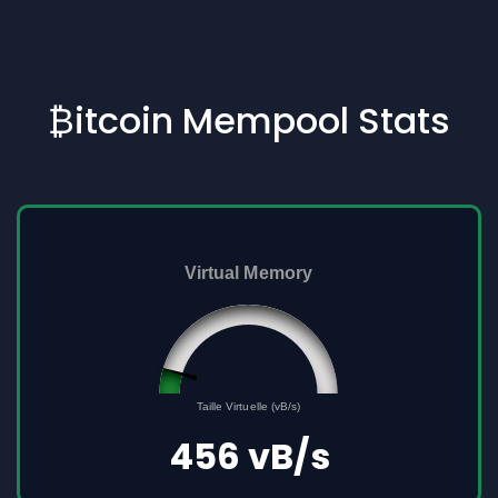
₿itcoin Mempool Stats
Virtual Memory
45561691
0
Taille Virtuelle (vB/s)
500000000
456 vB/s