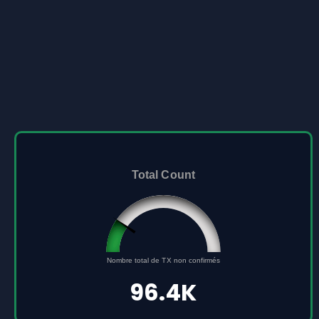
Total Count
96432
Nombre total de TX non confirmés
0
500000
96.4K