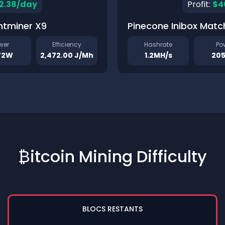
2.38/day
Profit:
$4
ntminer X9
Pinecone Inibox Matc
wer
Efficiency
Hashrate
Po
72W
2,472.00 J/Mh
1.2MH/s
20
₿itcoin Mining Difficulty
BLOCS RESTANTS