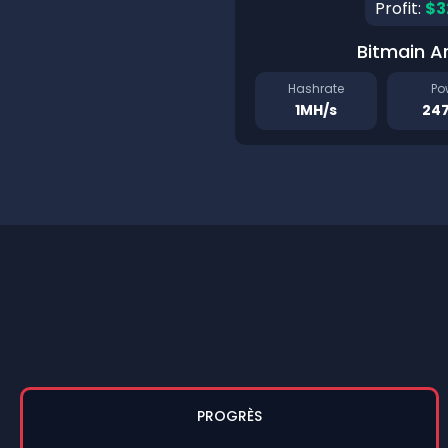
Profit:
$3
Bitmain A
Hashrate
Po
1MH/s
24
PROGRÈS