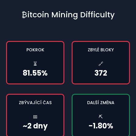
₿itcoin Mining Difficulty
POKROK
ZBYLÉ BLOKY
⏳
🔗
81.55%
372
ZBÝVAJÍCÍ ČAS
DALŠÍ ZMĚNA
📅
⛏️
~2 dny
-1.80%