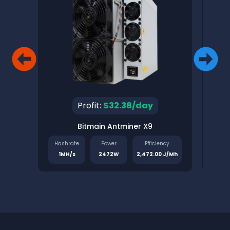
Profit:
$32.38/day
Bitmain Antminer X9
Pinec
Hashrate
Power
Efficiency
Has
1MH/s
2472W
2,472.00 J/Mh
1.