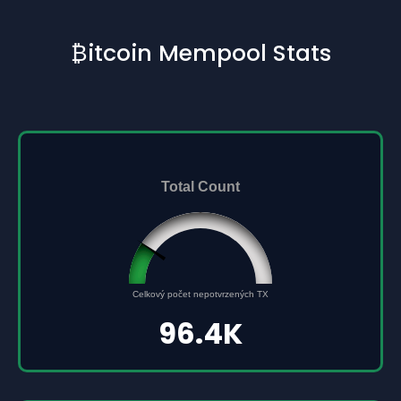
₿itcoin Mempool Stats
Total Count
96432
Celkový počet nepotvrzených TX
0
500000
96.4K