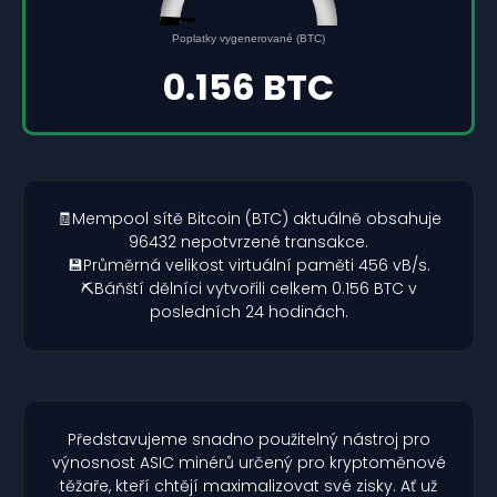
0.156
0
Poplatky vygenerované (BTC)
5
0.156 BTC
🧾Mempool sítě Bitcoin (BTC) aktuálně obsahuje
96432 nepotvrzené transakce.
💾Průměrná velikost virtuální paměti 456 vB/s.
⛏️Báňští dělníci vytvořili celkem 0.156 BTC v
posledních 24 hodinách.
Představujeme snadno použitelný nástroj pro
výnosnost ASIC minérů určený pro kryptoměnové
těžaře, kteří chtějí maximalizovat své zisky. Ať už