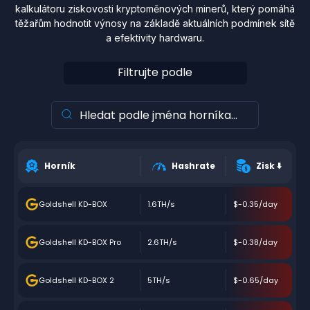
kalkulátoru ziskovosti kryptoměnových minerů, který pomáhá
těžařům hodnotit výnosy na základě aktuálních podmínek sítě
a efektivity hardwaru.
Filtrujte podle
Horník
Hashrate
Zisk
⬇️
Goldshell KD-BOX
1.6TH/s
$-0.35/day
Goldshell KD-BOX Pro
2.6TH/s
$-0.38/day
Goldshell KD-BOX 2
5TH/s
$-0.65/day