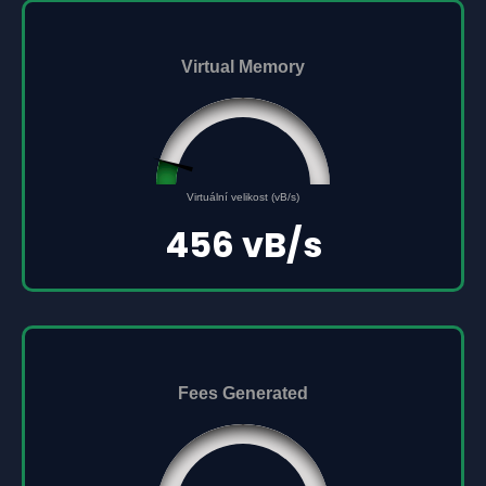
Virtual Memory
45561691
0
Virtuální velikost (vB/s)
500000000
456 vB/s
Fees Generated