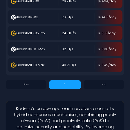
Goldshell KD6
29.2TH/s
$-4.34/day
iBeLink BM-K3
70TH/s
$-4.63/day
Goldshell KD5 Pro
24.5TH/s
$-5.16/day
iBeLink BM-K1 Max
32TH/s
$-5.36/day
Goldshell KD Max
40.2TH/s
$-5.45/day
1
Kadena’s unique approach revolves around its
hybrid consensus mechanism, combining proof-
of-work (PoW) and proof-of-stake (PoS) to
optimize security and scalability. By leveraging