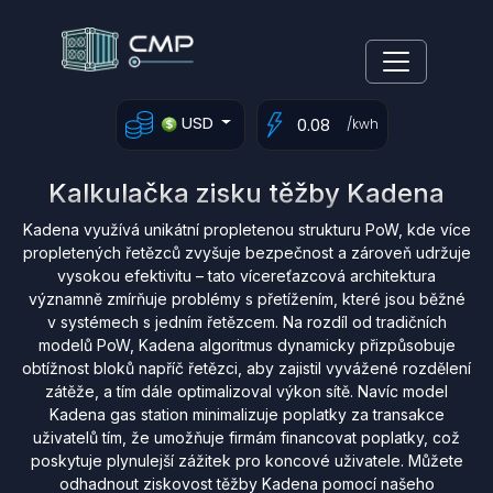
USD
/kwh
Kalkulačka zisku těžby Kadena
Kadena využívá unikátní propletenou strukturu PoW, kde více
propletených řetězců zvyšuje bezpečnost a zároveň udržuje
vysokou efektivitu – tato vícereťazcová architektura
významně zmírňuje problémy s přetížením, které jsou běžné
v systémech s jedním řetězcem. Na rozdíl od tradičních
modelů PoW, Kadena algoritmus dynamicky přizpůsobuje
obtížnost bloků napříč řetězci, aby zajistil vyvážené rozdělení
zátěže, a tím dále optimalizoval výkon sítě. Navíc model
Kadena gas station minimalizuje poplatky za transakce
uživatelů tím, že umožňuje firmám financovat poplatky, což
poskytuje plynulejší zážitek pro koncové uživatele. Můžete
odhadnout ziskovost těžby Kadena pomocí našeho