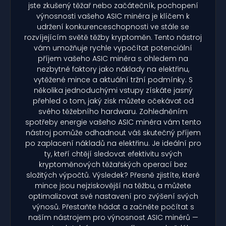
jste zkušený těžař nebo začátečník, pochopení
výnosnosti vašeho ASIC minéra je klíčem k
udržení konkurenceschopnosti ve stále se
rozvíjejícím světě těžby kryptoměn. Tento nástroj
vám umožňuje rychle vypočítat potenciální
příjem vašeho ASIC minéra s ohledem na
nezbytné faktory jako náklady na elektřinu,
vytěžené mince a aktuální tržní podmínky. S
několika jednoduchými vstupy získáte jasný
přehled o tom, jaký zisk můžete očekávat od
svého těžebního hardwaru. Zohledněním
spotřeby energie vašeho ASIC minéra vám tento
nástroj pomůže odhadnout váš skutečný příjem
po zaplacení nákladů na elektřinu. Je ideální pro
ty, kteří chtějí sledovat efektivitu svých
kryptoměnových těžařských operací bez
složitých výpočtů. Výsledek? Přesně zjistíte, které
mince jsou nejziskovější na těžbu, a můžete
optimalizovat své nastavení pro zvýšení svých
výnosů. Přestaňte hádat a začněte počítat s
naším nástrojem pro výnosnost ASIC minérů —