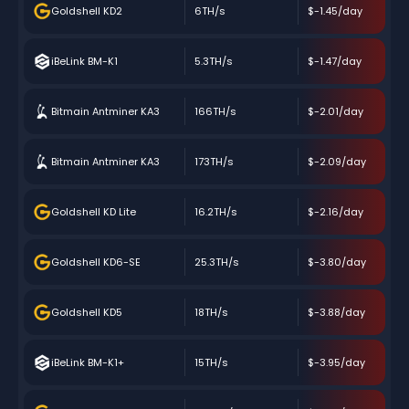
Goldshell KD2
6TH/s
$-1.45/day
iBeLink BM-K1
5.3TH/s
$-1.47/day
Bitmain Antminer KA3
166TH/s
$-2.01/day
Bitmain Antminer KA3
173TH/s
$-2.09/day
Goldshell KD Lite
16.2TH/s
$-2.16/day
Goldshell KD6-SE
25.3TH/s
$-3.80/day
Goldshell KD5
18TH/s
$-3.88/day
iBeLink BM-K1+
15TH/s
$-3.95/day