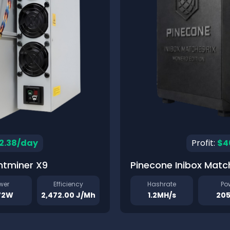
2.38/day
Profit:
$4
ntminer X9
Pinecone Inibox Matc
wer
Efficiency
Hashrate
Po
72W
2,472.00 J/Mh
1.2MH/s
20