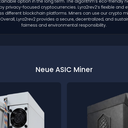
inable option in the long term. The algorithm’s eco-friendly n
by privacy-focused cryptocurrencies. Lyra2rev2’s flexible and eff
ss different blockchain platforms. Miners can use our crypto min
Overall, Lyra2rev2 provides a secure, decentralized, and sustain
fairness and environmental responsibility.
Neue ASIC Miner