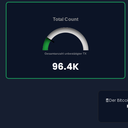
Total Count
96432
0
Gesamtanzahl unbestätigter TX
500000
96.4K
🧾Der Bitc