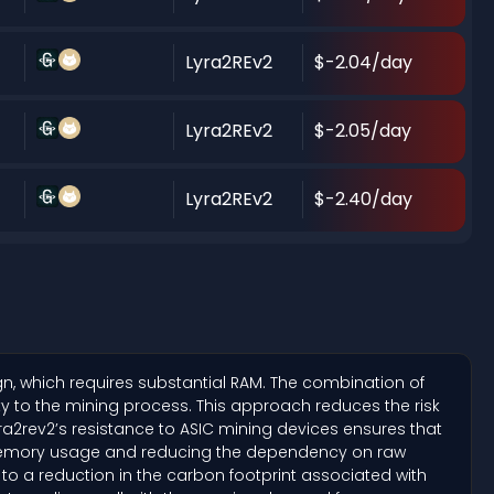
Lyra2REv2
$-2.04/day
Lyra2REv2
$-2.05/day
Lyra2REv2
$-2.40/day
, which requires substantial RAM. The combination of
ty to the mining process. This approach reduces the risk
yra2rev2’s resistance to ASIC mining devices ensures that
ng memory usage and reducing the dependency on raw
to a reduction in the carbon footprint associated with