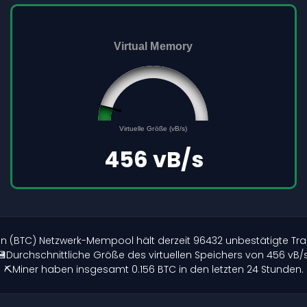
Virtual Memory
45561691
0
Virtuelle Größe (vB/s)
500000000
456 vB/s
oin (BTC) Netzwerk-Mempool hält derzeit 96432 unbestätigte Tra
💾Durchschnittliche Größe des virtuellen Speichers von 456 vB/s
⛏️Miner haben insgesamt 0.156 BTC in den letzten 24 Stunden.