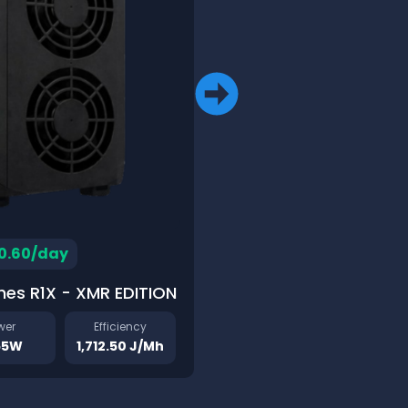
Hashrate
Po
600MH/s
16
0.60/day
hes R1X - XMR EDITION
wer
Efficiency
55W
1,712.50 J/Mh