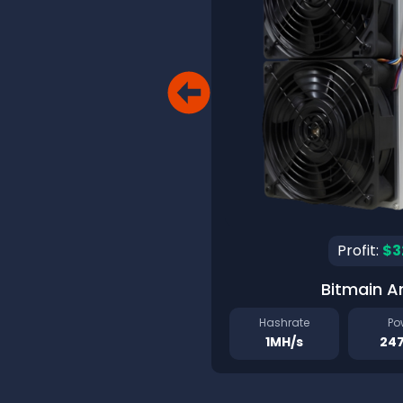
Profit:
$3
Bitmain A
Hashrate
Po
1MH/s
24