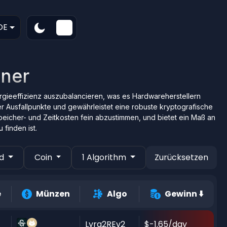
DE
hner
rgieeffizienz auszubalancieren, was es Hardwareherstellern
er Ausfallpunkte und gewährleistet eine robuste kryptografische
peicher- und Zeitkosten fein abzustimmen, und bietet ein Maß an
finden ist.
nd
Coin
1 Algorithm
Zurücksetzen
e
Münzen
Algo
Gewinn
⬇️
Lyra2REv2
$-1.65/day