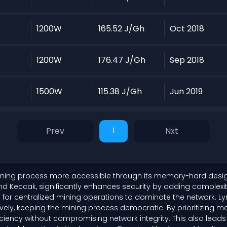
1200W
165.52 J/Gh
Oct 2018
1200W
176.47 J/Gh
Sep 2018
1500W
115.38 J/Gh
Jun 2019
1
ining process more accessible through its memory-hard design
 and Keccak, significantly enhances security by adding complexi
l for centralized mining operations to dominate the network. L
ively, keeping the mining process democratic. By prioritizi
ency without compromising network integrity. This also leads 