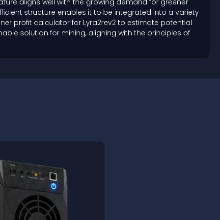
ature aligns well with the growing demand for greener
icient structure enables it to be integrated into a variety
er profit calculator for Lyra2rev2 to estimate potential
able solution for mining, aligning with the principles of
Profit:
$
JingleMiner LT