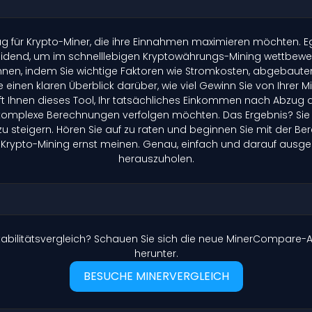
 für Krypto-Miner, die ihre Einnahmen maximieren möchten. Egal
cheidend, um im schnelllebigen Kryptowährungs-Mining wettbewe
chnen, indem Sie wichtige Faktoren wie Stromkosten, abgebaute
e einen klaren Überblick darüber, wie viel Gewinn Sie von Ihrer
ft Ihnen dieses Tool, Ihr tatsächliches Einkommen nach Abzug de
ne komplexe Berechnungen verfolgen möchten. Das Ergebnis? Sie
zu steigern. Hören Sie auf zu raten und beginnen Sie mit der 
m Krypto-Mining ernst meinen. Genau, einfach und darauf ausgeleg
herauszuholen.
ntabilitätsvergleich? Schauen Sie sich die neue MinerCompar
herunter.
BESUCHE MINERVERGLEICH