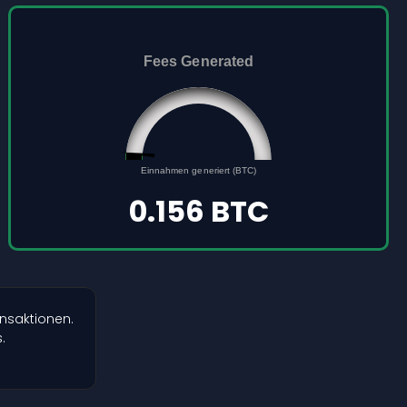
Fees Generated
0.156
0
Einnahmen generiert (BTC)
5
0.156 BTC
nsaktionen.
.