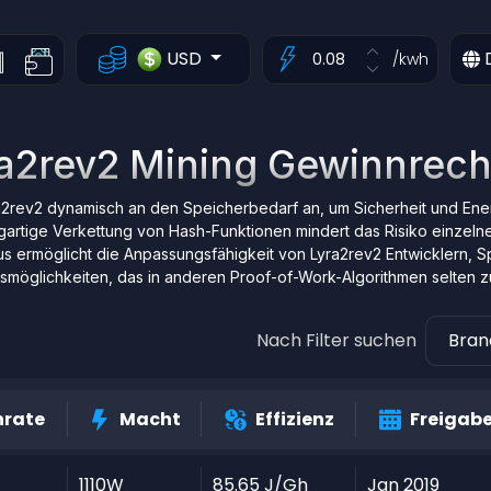
USD
/kwh
a2rev2 Mining Gewinnrec
a2rev2 dynamisch an den Speicherbedarf an, um Sicherheit und Ene
zigartige Verkettung von Hash-Funktionen mindert das Risiko einzeln
s ermöglicht die Anpassungsfähigkeit von Lyra2rev2 Entwicklern, S
möglichkeiten, das in anderen Proof-of-Work-Algorithmen selten zu 
Nach Filter suchen
Bra
rate
Macht
Effizienz
Freigab
1110W
85.65 J/Gh
Jan 2019