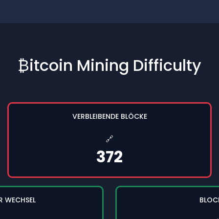
₿itcoin Mining Difficulty
VERBLEIBENDE BLÖCKE
🔗
372
R WECHSEL
BLOC