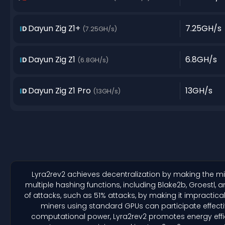
Dayun Zig Z1+
7.25GH/s
(7.25GH/s)
Dayun Zig Z1
6.8GH/s
(6.8GH/s)
Dayun Zig Z1 Pro
13GH/s
(13GH/s)
Lyra2rev2 achieves decentralization by making the m
multiple hashing functions, including Blake2b, Groestl,
of attacks, such as 51% attacks, by making it impractica
miners using standard GPUs can participate effect
computational power, Lyra2rev2 promotes energy effici