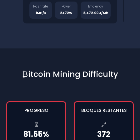
Hashrate
Power
Efficiency
Has
1MH/s
2472W
2,472.00 J/Mh
1.
₿itcoin Mining Difficulty
PROGRESO
BLOQUES RESTANTES
⏳
🔗
81.55%
372