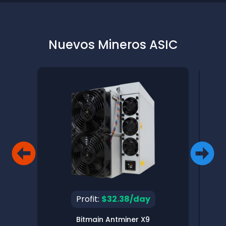
Nuevos Mineros ASIC
Profit:
$32.38/day
Bitmain Antminer X9
Pinec