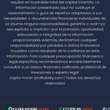
resultar en la pérdida total del capital invertido. La
información presentada aquí no sustituye el
asesoramiento o guía de expertos adaptados a sus
necesidades o circunstancias financieras individuales. No
se asume ninguna responsabilidad, garantía o aval—ya
sea explícito o implícito—por la precisión, oportunidad,
adecuación o integridad de la información
proporcionada. Además, declinamos cualquier
responsabilidad por pérdidas o daños financieros
incuridos como resultado de la confianza en esta
información. Para cualquier preocupación financiera o
legal específica, recomendamos encarecidamente
consultar a un asesor financiero calificado, profesional de
inversiones o experto legal.
crypto-miner-profitability.com | Todos los derechos
reservados
$0.041480
$10.90
$70
KAS
ETC
LTC
↘0.34%
↘0.22%