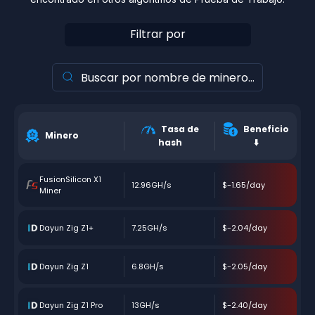
Filtrar por
Tasa de
Beneficio
Minero
hash
⬇️
FusionSilicon X1
12.96GH/s
$-1.65/day
Miner
Dayun Zig Z1+
7.25GH/s
$-2.04/day
Dayun Zig Z1
6.8GH/s
$-2.05/day
Dayun Zig Z1 Pro
13GH/s
$-2.40/day