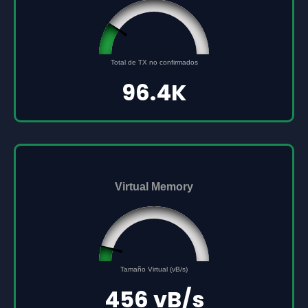
96432
0
Total de TX no confirmados
500000
96.4K
Virtual Memory
45561691
0
Tamaño Virtual (vB/s)
500000000
456 vB/s