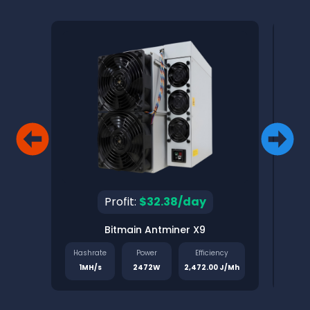
Profit:
$32.38/day
Bitmain Antminer X9
Pinec
Hashrate
Power
Efficiency
Has
1MH/s
2472W
2,472.00 J/Mh
1.