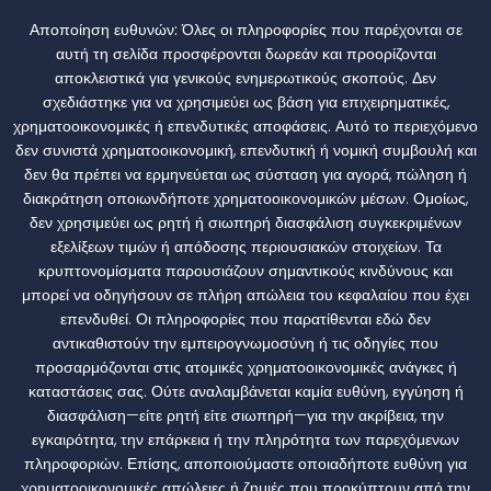
Αποποίηση ευθυνών:
Όλες οι πληροφορίες που παρέχονται σε
αυτή τη σελίδα προσφέρονται δωρεάν και προορίζονται
αποκλειστικά για γενικούς ενημερωτικούς σκοπούς. Δεν
σχεδιάστηκε για να χρησιμεύει ως βάση για επιχειρηματικές,
χρηματοοικονομικές ή επενδυτικές αποφάσεις. Αυτό το περιεχόμενο
δεν συνιστά χρηματοοικονομική, επενδυτική ή νομική συμβουλή και
δεν θα πρέπει να ερμηνεύεται ως σύσταση για αγορά, πώληση ή
διακράτηση οποιωνδήποτε χρηματοοικονομικών μέσων. Ομοίως,
δεν χρησιμεύει ως ρητή ή σιωπηρή διασφάλιση συγκεκριμένων
εξελίξεων τιμών ή απόδοσης περιουσιακών στοιχείων. Τα
κρυπτονομίσματα παρουσιάζουν σημαντικούς κινδύνους και
μπορεί να οδηγήσουν σε πλήρη απώλεια του κεφαλαίου που έχει
επενδυθεί. Οι πληροφορίες που παρατίθενται εδώ δεν
αντικαθιστούν την εμπειρογνωμοσύνη ή τις οδηγίες που
προσαρμόζονται στις ατομικές χρηματοοικονομικές ανάγκες ή
καταστάσεις σας. Ούτε αναλαμβάνεται καμία ευθύνη, εγγύηση ή
διασφάλιση—είτε ρητή είτε σιωπηρή—για την ακρίβεια, την
εγκαιρότητα, την επάρκεια ή την πληρότητα των παρεχόμενων
πληροφοριών. Επίσης, αποποιούμαστε οποιαδήποτε ευθύνη για
χρηματοοικονομικές απώλειες ή ζημιές που προκύπτουν από την