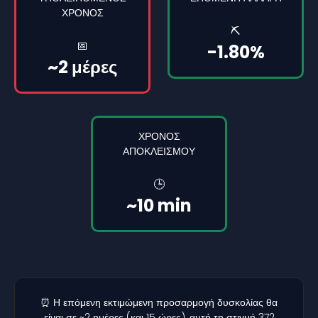
ΧΡΌΝΟΣ
⛏️
📅
-1.80%
~2 μέρες
ΧΡΌΝΟΣ
ΑΠΟΚΛΕΙΣΜΟΎ
🕒
~10 min
⏰ Η επόμενη εκτιμώμενη προσαρμογή δυσκολίας θα
είναι σε ~2 ημέρες (και 15 ώρες), αυτή τη στιγμή 372