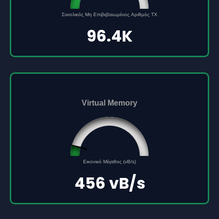
96432
Συνολικός Μη Επιβεβαιωμένος Αριθμός TX
0
500000
96.4K
Virtual Memory
45561691
0
Εικονικό Μέγεθος (vB/s)
500000000
456 vB/s