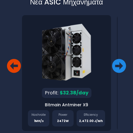
Νέα ASIC Μηχανήματα
Profit:
$32.38/day
Bitmain Antminer X9
Pinec
Hashrate
Power
Efficiency
Has
1MH/s
2472W
2,472.00 J/Mh
1.