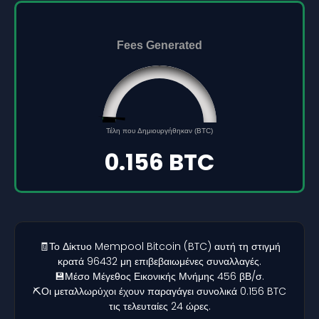
Fees Generated
0.156
Τέλη που Δημιουργήθηκαν (BTC)
0
5
0.156 BTC
🧾Το Δίκτυο Mempool Bitcoin (BTC) αυτή τη στιγμή
κρατά 96432 μη επιβεβαιωμένες συναλλαγές.
💾Μέσο Μέγεθος Εικονικής Μνήμης 456 βΒ/σ.
⛏️Οι μεταλλωρύχοι έχουν παραγάγει συνολικά 0.156 BTC
τις τελευταίες 24 ώρες.