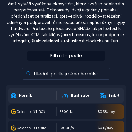
čímž vytváří vyvážený ekosystém, který zvyšuje odolnost a
bezpečnost sítě. Dohromady, dvojí algoritmy pomáhají
předcházet centralizaci, spravedlivěji rozdělovat těžební
odměny a podporovat různorodou účast napříč různými typy
hardwaru. Pro těžaře představuje SHA3x jak příležitost k
vydělávání XTM, tak klíčový mechanismus, který podporuje
integritu, škálovatelnost a robustnost blockchainu Tari.
Filtrujte podle
Horník
Hashrate
Zisk
⬇️
Goldshell XT-BOX
580GH/s
$0.58/day
Goldshell XT Card
100GH/s
$0.11/day