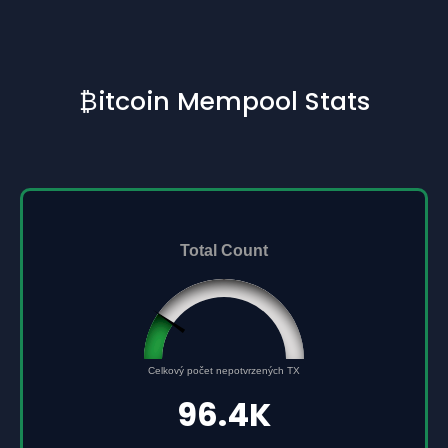
₿itcoin Mempool Stats
Total Count
96432
Celkový počet nepotvrzených TX
0
500000
96.4K