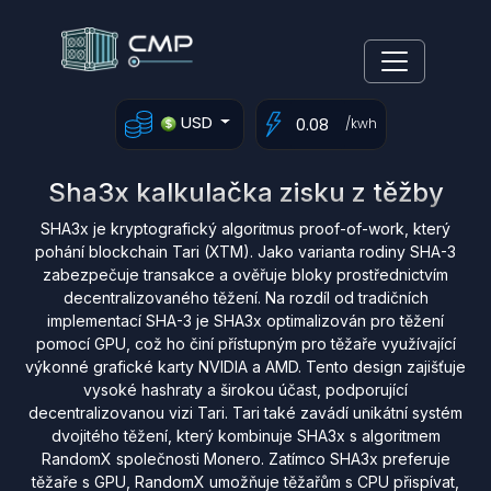
USD
/kwh
Sha3x kalkulačka zisku z těžby
SHA3x je kryptografický algoritmus proof-of-work, který
pohání blockchain Tari (XTM). Jako varianta rodiny SHA-3
zabezpečuje transakce a ověřuje bloky prostřednictvím
decentralizovaného těžení. Na rozdíl od tradičních
implementací SHA-3 je SHA3x optimalizován pro těžení
pomocí GPU, což ho činí přístupným pro těžaře využívající
výkonné grafické karty NVIDIA a AMD. Tento design zajišťuje
vysoké hashraty a širokou účast, podporující
decentralizovanou vizi Tari. Tari také zavádí unikátní systém
dvojitého těžení, který kombinuje SHA3x s algoritmem
RandomX společnosti Monero. Zatímco SHA3x preferuje
těžaře s GPU, RandomX umožňuje těžařům s CPU přispívat,