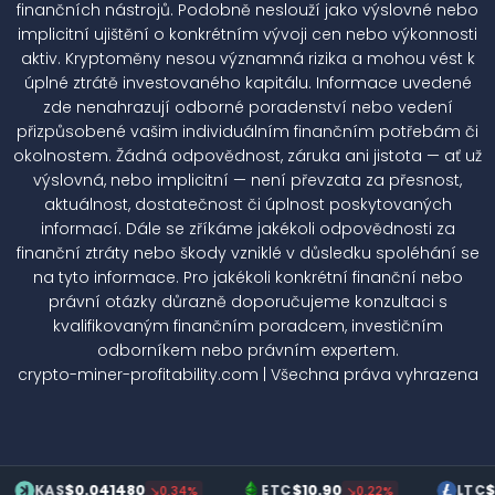
finančních nástrojů. Podobně neslouží jako výslovné nebo
implicitní ujištění o konkrétním vývoji cen nebo výkonnosti
aktiv. Kryptoměny nesou významná rizika a mohou vést k
úplné ztrátě investovaného kapitálu. Informace uvedené
zde nenahrazují odborné poradenství nebo vedení
přizpůsobené vašim individuálním finančním potřebám či
okolnostem. Žádná odpovědnost, záruka ani jistota — ať už
výslovná, nebo implicitní — není převzata za přesnost,
aktuálnost, dostatečnost či úplnost poskytovaných
informací. Dále se zříkáme jakékoli odpovědnosti za
finanční ztráty nebo škody vzniklé v důsledku spoléhání se
na tyto informace. Pro jakékoli konkrétní finanční nebo
právní otázky důrazně doporučujeme konzultaci s
kvalifikovaným finančním poradcem, investičním
odborníkem nebo právním expertem.
crypto-miner-profitability.com | Všechna práva vyhrazena
$0.041480
$10.90
$70.2
KAS
ETC
LTC
↘0.34%
↘0.22%