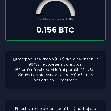
0.156
0
Poplatky vygenerované (BTC)
5
0.156 BTC
🧾Mempool sítě Bitcoin (BTC) aktuálně obsahuje
96432 nepotvrzené transakce.
💾Průměrná velikost virtuální paměti 456 vB/s.
⛏️Báňští dělníci vytvořili celkem 0.156 BTC v
posledních 24 hodinách.
Představujeme snadno použitelný nástroj pro