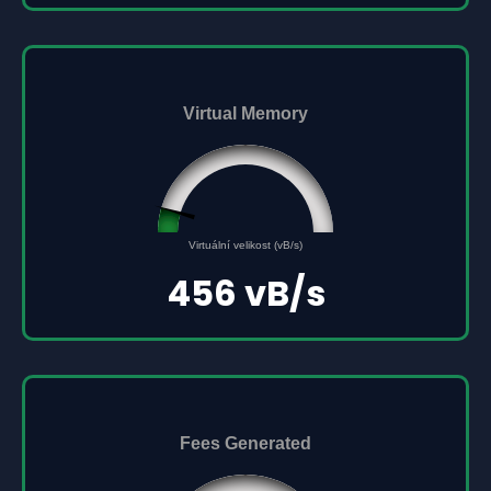
Virtual Memory
45561691
0
Virtuální velikost (vB/s)
500000000
456 vB/s
Fees Generated