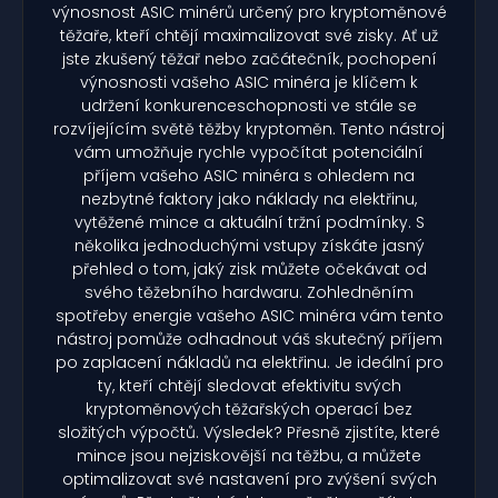
výnosnost ASIC minérů určený pro kryptoměnové
těžaře, kteří chtějí maximalizovat své zisky. Ať už
jste zkušený těžař nebo začátečník, pochopení
výnosnosti vašeho ASIC minéra je klíčem k
udržení konkurenceschopnosti ve stále se
rozvíjejícím světě těžby kryptoměn. Tento nástroj
vám umožňuje rychle vypočítat potenciální
příjem vašeho ASIC minéra s ohledem na
nezbytné faktory jako náklady na elektřinu,
vytěžené mince a aktuální tržní podmínky. S
několika jednoduchými vstupy získáte jasný
přehled o tom, jaký zisk můžete očekávat od
svého těžebního hardwaru. Zohledněním
spotřeby energie vašeho ASIC minéra vám tento
nástroj pomůže odhadnout váš skutečný příjem
po zaplacení nákladů na elektřinu. Je ideální pro
ty, kteří chtějí sledovat efektivitu svých
kryptoměnových těžařských operací bez
složitých výpočtů. Výsledek? Přesně zjistíte, které
mince jsou nejziskovější na těžbu, a můžete
optimalizovat své nastavení pro zvýšení svých