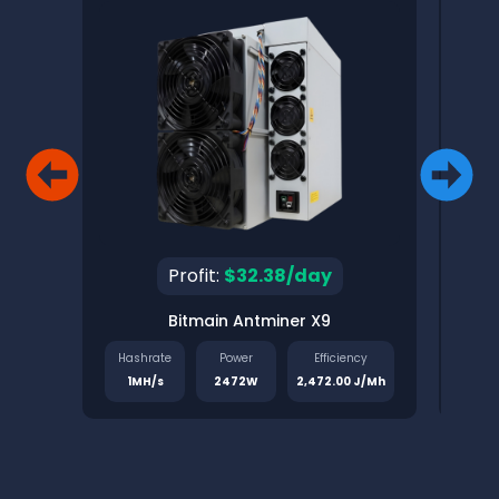
Profit:
$32.38/day
Bitmain Antminer X9
Pinec
Hashrate
Power
Efficiency
Has
1MH/s
2472W
2,472.00 J/Mh
1.