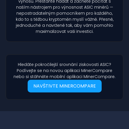
výnosů. Přestaňte hádat a začněte počítat s
naším nástrojem pro výnosnost ASIC minérů —
nepostradatelným pomocníkem pro každého,
kdo to s těžbou kryptoměn myslí vážně. Přesné,
jednoduché a navržené tak, aby vám pomohlo
maximalizovat vaši investici.
Hledáte pokročilejší srovnání ziskovosti ASIC?
Podívejte se na novou aplikaci MinerCompare
nebo si stáhněte mobilní aplikaci MinerCompare.
NAVŠTIVTE MINERCOMPARE