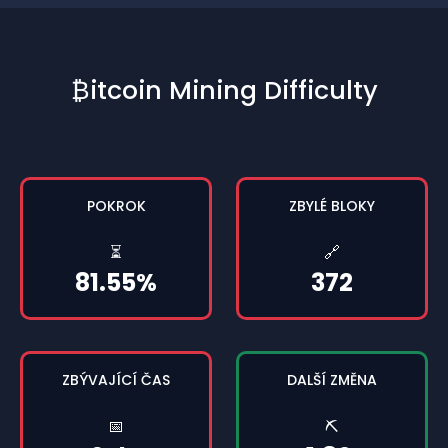
₿itcoin Mining Difficulty
POKROK
ZBYLÉ BLOKY
⏳
🔗
81.55%
372
ZBÝVAJÍCÍ ČAS
DALŠÍ ZMĚNA
📅
⛏️