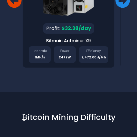
Profit:
$32.38/day
Bitmain Antminer X9
Pinec
Hashrate
Power
Efficiency
Has
1MH/s
2472W
2,472.00 J/Mh
1.
₿itcoin Mining Difficulty