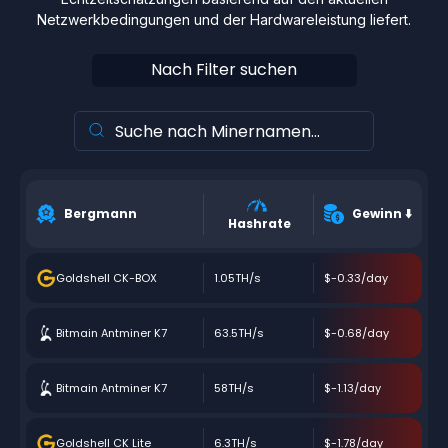
Netzwerkbedingungen und der Hardwareleistung liefert.
Nach Filter suchen
Bergmann
Gewinn
⬇️
Hashrate
Goldshell CK-BOX
1.05TH/s
$-0.33/day
Bitmain Antminer K7
63.5TH/s
$-0.68/day
Bitmain Antminer K7
58TH/s
$-1.13/day
Goldshell CK Lite
6.3TH/s
$-1.78/day