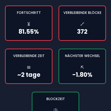
FORTSCHRITT
VERBLEIBENDE BLÖCKE
⏳
🔗
81.55%
372
VERBLEIBENDE ZEIT
NÄCHSTER WECHSEL
📅
⛏️
~2 tage
-1.80%
BLOCKZEIT
🕒