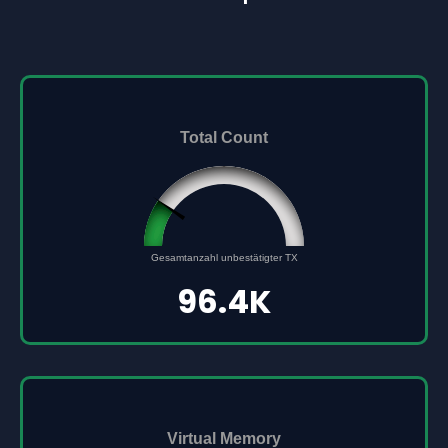
Total Count
96432
0
Gesamtanzahl unbestätigter TX
500000
96.4K
Virtual Memory