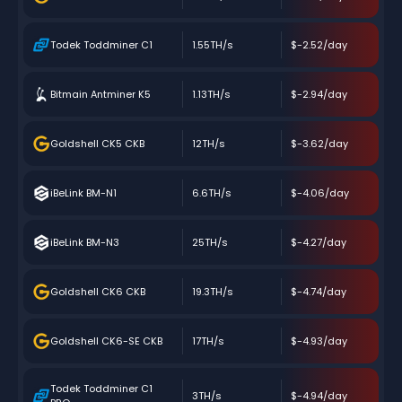
Todek Toddminer C1
1.55TH/s
$-2.52/day
Bitmain Antminer K5
1.13TH/s
$-2.94/day
Goldshell CK5 CKB
12TH/s
$-3.62/day
iBeLink BM-N1
6.6TH/s
$-4.06/day
iBeLink BM-N3
25TH/s
$-4.27/day
Goldshell CK6 CKB
19.3TH/s
$-4.74/day
Goldshell CK6-SE CKB
17TH/s
$-4.93/day
Todek Toddminer C1
3TH/s
$-4.94/day