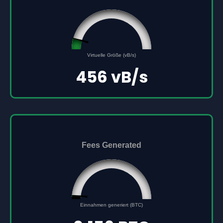
45561691
0
Virtuelle Größe (vB/s)
500000000
456 vB/s
Fees Generated
0.156
0
Einnahmen generiert (BTC)
5