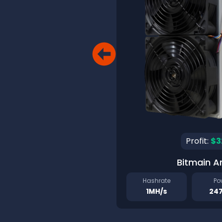
Profit:
$3
Bitmain A
Hashrate
Po
1MH/s
24