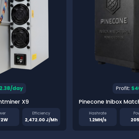
2.38/day
Profit:
$4
ntminer X9
Pinecone Inibox Matc
wer
Efficiency
Hashrate
Po
72W
2,472.00 J/Mh
1.2MH/s
20