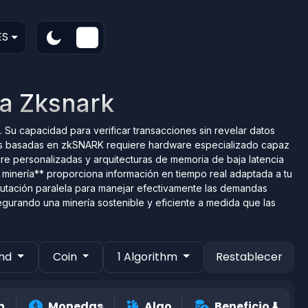
ES
ía Zksnark
Su capacidad para verificar transacciones sin revelar datos
das basadas en zkSNARK requiere hardware especializado capaz
are personalizadas y arquitecturas de memoria de baja latencia
e minería** proporciona información en tiempo real adaptada a tu
utación paralela para manejar efectivamente las demandas
gurando una minería sostenible y eficiente a medida que las
and
Coin
1 Algorithm
Restablecer
n
Monedas
Algo
Beneficio
⬇️