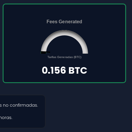
Fees Generated
0.156
0
Tarifas Generadas (BTC)
5
0.156 BTC
s no confirmadas.
horas.