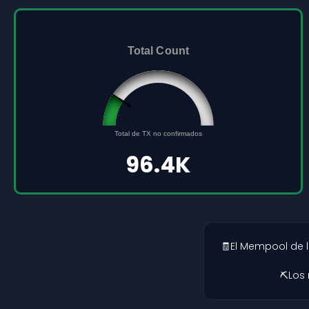
Total Count
96432
0
Total de TX no confirmados
500000
96.4K
🧾El Mempool de 
⛏️Los