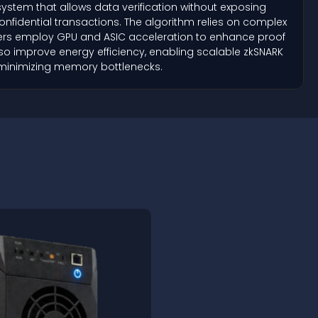
stem that allows data verification without exposing
confidential transactions. The algorithm relies on complex
ers employ GPU and ASIC acceleration to enhance proof
o improve energy efficiency, enabling scalable zkSNARK
e minimizing memory bottlenecks.
Profit:
$
JingleMiner LT