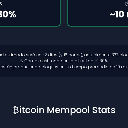
⛏️

.80%
~10
tad estimado será en ~2 días (y 15 horas), actualmente 372 blo
⚠️ Cambio estimado en la dificultad: -1.80%.
e están produciendo bloques en un tiempo promedio de 10 min
₿itcoin Mempool Stats