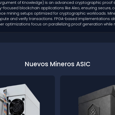
rgument of Knowledge) is an advanced cryptographic proof sy
cy-focused blockchain applications like Aleo, ensuring secure, 
nce mining setups optimized for cryptographic workloads. Min
mpute and verify transactions. FPGA-based implementations als
her optimizations focus on parallelizing proof generation whil
Nuevos Mineros ASIC