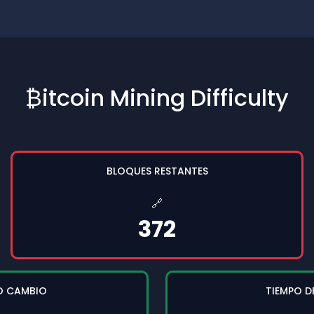
₿itcoin Mining Difficulty
BLOQUES RESTANTES
🔗
372
O CAMBIO
TIEMPO D