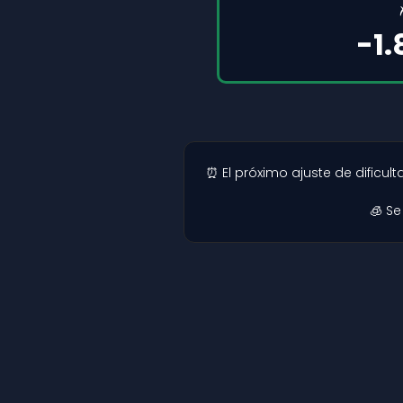
-1
⏰ El próximo ajuste de dificul
🧊 S