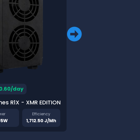
Hashrate
Po
600MH/s
16
0.60/day
hes R1X - XMR EDITION
wer
Efficiency
55W
1,712.50 J/Mh