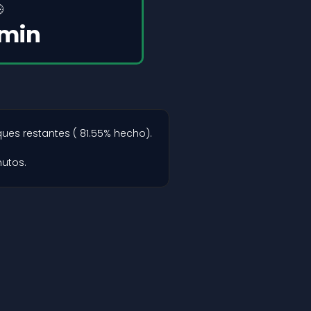

 min
ques restantes ( 81.55% hecho).
utos.