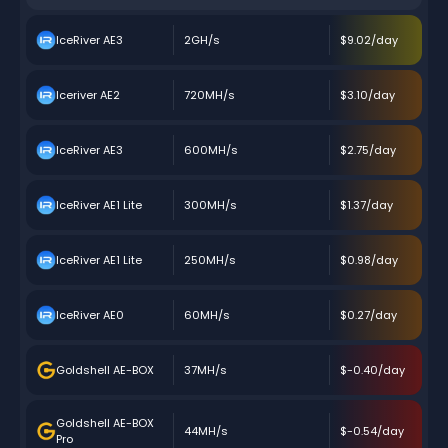
IceRiver AE3
2GH/s
$9.02/day
Iceriver AE2
720MH/s
$3.10/day
IceRiver AE3
600MH/s
$2.75/day
IceRiver AE1 Lite
300MH/s
$1.37/day
IceRiver AE1 Lite
250MH/s
$0.98/day
IceRiver AE0
60MH/s
$0.27/day
Goldshell AE-BOX
37MH/s
$-0.40/day
Goldshell AE-BOX
44MH/s
$-0.54/day
Pro