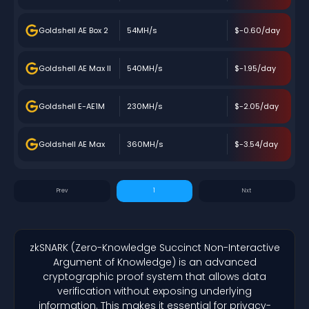
Goldshell AE Box 2
54MH/s
$-0.60/day
Goldshell AE Max II
540MH/s
$-1.95/day
Goldshell E-AE1M
230MH/s
$-2.05/day
Goldshell AE Max
360MH/s
$-3.54/day
1
zkSNARK (Zero-Knowledge Succinct Non-Interactive
Argument of Knowledge) is an advanced
cryptographic proof system that allows data
verification without exposing underlying
information. This makes it essential for privacy-