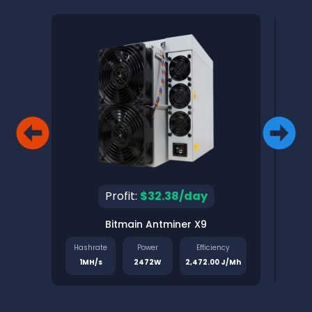
Profit:
$32.38/day
Bitmain Antminer X9
Pinec
Hashrate
Power
Efficiency
Has
1MH/s
2472W
2,472.00 J/Mh
1.