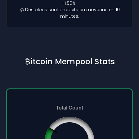
-1.80%.
🧊 Des blocs sont produits en moyenne en 10
minutes.
₿itcoin Mempool Stats
Total Count
96432