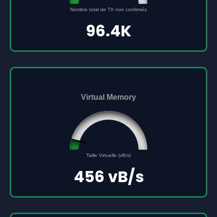
Nombre total de TX non confirmés
0
500000
96.4K
Virtual Memory
45561691
0
Taille Virtuelle (vB/s)
500000000
456 vB/s