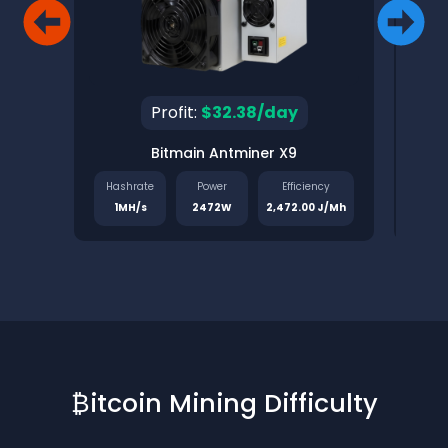
Profit:
$32.38/day
Bitmain Antminer X9
Pinec
Hashrate
Power
Efficiency
Has
1MH/s
2472W
2,472.00 J/Mh
1.
₿itcoin Mining Difficulty