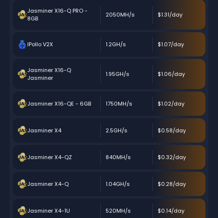
Jasminer X16-Q PRO -
2050MH/s
$1.31/day
8GB
IPollo V2X
1.2GH/s
$1.07/day
Jasminer X16-Q
1.95GH/s
$1.06/day
Jasminer
Jasminer X16-QE - 6GB
1750MH/s
$1.02/day
Jasminer X4
2.5GH/s
$0.58/day
Jasminer X4-QZ
840MH/s
$0.32/day
Jasminer X4-Q
1.04GH/s
$0.28/day
Jasminer X4-1U
520MH/s
$0.14/day