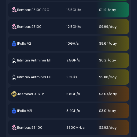
Bombax EZ100 PRO
15.5GH/s
$11.91/day
Bombax EZ100
12.5GH/s
$9.99/day
IPollo V2
10GH/s
$8.64/day
Bitmain Antminer E11
9.5GH/s
$6.21/day
Bitmain Antminer E11
9GH/s
$5.88/day
Jasminer X16-P
5.8GH/s
$3.04/day
IPollo V2H
3.4GH/s
$3.01/day
Bombax EZ 100
3800MH/s
$2.92/day