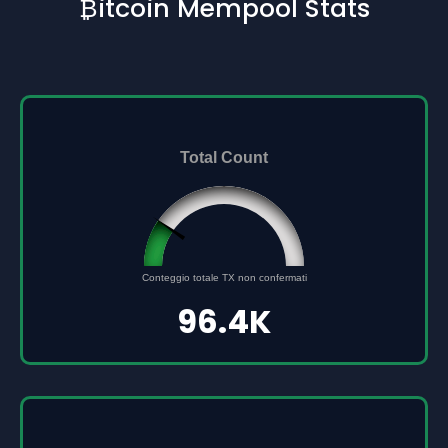
₿itcoin Mempool Stats
Total Count
96432
Conteggio totale TX non confermati
0
500000
96.4K