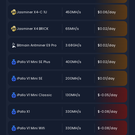
Jasminer X4-C 1U
450MH/s
$0.06/day
Jasminer X4 BRICK
65MH/s
$0.02/day
Bitmain Antminer E9 Pro
3.68GH/s
$0.02/day
iPollo V1 Mini SE Plus
400MH/s
$0.02/day
iPollo V1 Mini SE
200MH/s
$0.01/day
iPollo V1 Mini Classic
130MH/s
$-0.05/day
iPollo X1
330MH/s
$-0.08/day
iPollo V1 Mini Wifi
330MH/s
$-0.08/day