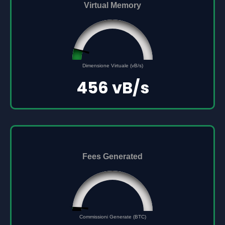
Virtual Memory
45561691
0
Dimensione Virtuale (vB/s)
500000000
456 vB/s
Fees Generated
0.156
0
Commissioni Generate (BTC)
5